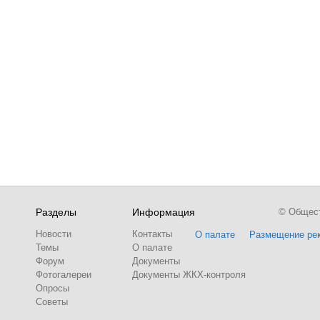
Разделы
Информация
© Обществ
Новости
Контакты
О палате
Размещение ре
Темы
О палате
Форум
Документы
Фотогалереи
Документы ЖКХ-контроля
Опросы
Советы