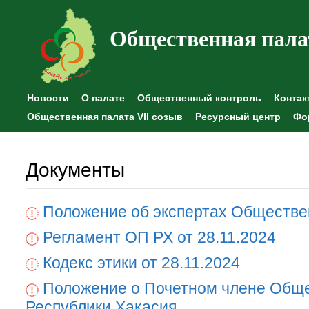
Общественная пала
Новости
О палате
Общественный контроль
Контак
Общественная палата VII созыв
Ресурсный центр
Фо
Общественные наблюдения
Документы
Положение об экспертах Обществе
Регламент ОП РХ от 28.11.2024
Кодекс этики от 28.11.2024
Положение о Почетном члене Общ
Республики Хакасия