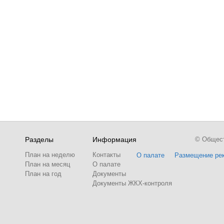
Разделы
Информация
© Обществ
План на неделю
Контакты
О палате
Размещение ре
План на месяц
О палате
План на год
Документы
Документы ЖКХ-контроля