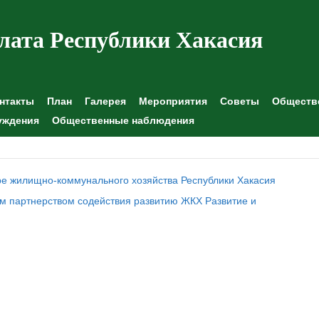
лата Республики Хакасия
нтакты
План
Галерея
Мероприятия
Советы
Обществе
уждения
Общественные наблюдения
ре жилищно-коммунального хозяйства Республики Хакасия
м партнерством содействия развитию ЖКХ Развитие и