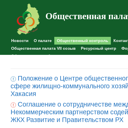
Общественная пала
Новости
О палате
Общественный контроль
Контак
Общественная палата VII созыв
Ресурсный центр
Фо
Общественные наблюдения
Положение о Центре общественног
сфере жилищно-коммунального хозяй
Хакасия
Соглашение о сотрудничестве меж
Некоммерческим партнерством содей
ЖКХ Развитие и Правительством РХ