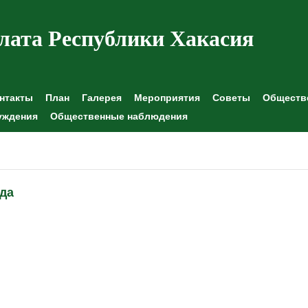
лата Республики Хакасия
нтакты
План
Галерея
Мероприятия
Советы
Обществе
уждения
Общественные наблюдения
ода