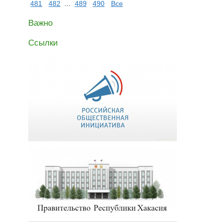
481
482
...
489
490
Все
Важно
Ссылки