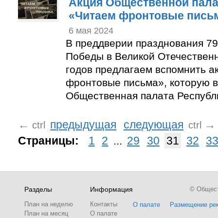
Акция Общественной пала
«Читаем фронтовые пись
6 мая 2024
В преддверии празднования 7
Победы в Великой Отечествен
годов предлагаем вспомнить а
фронтовые письма», которую в
Общественная палата Республ
←
предыдущая
следующая
→
ctrl
ctrl
Страницы:
1
2
...
29
30
31
32
3
Разделы
Информация
© Обществ
План на неделю
Контакты
О палате
Размещение ре
План на месяц
О палате