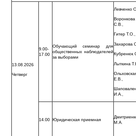
Левченко О
Воронкова
С.В.,
Гитер Т.О.,
Захарова О
Обучающий семинар для
9.00-
общественных наблюдателей
Кубренюк О
17.00
за выборами
Лыткина Т.
13.08.2026
Ольховска
Четверг
Е.В.,
Шаповале
И.А.,
Дмитриенк
14.00
Юридическая приемная
М.А.