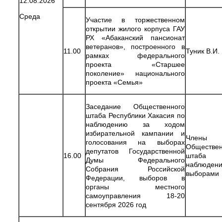
12.08.2026
Среда
Участие в торжественном
открытии жилого корпуса ГАУ
РХ «Абаканский пансионат
ветеранов», построенного в
11.00
Туник В.И.
рамках федерального
проекта «Старшее
поколение» национального
проекта «Семья»
Заседание Общественного
штаба Республики Хакасия по
наблюдению за ходом
избирательной кампании и
Члены
голосования на выборах
Обществен
депутатов Государственной
16.00
штаба
Думы Федерального
наблюдени
Собрания Российской
выборами
Федерации, выборов в
органы местного
самоуправления 18-20
сентября 2026 год