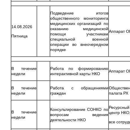
Подведение итогов
общественного мониторинга
медицинских организаций по
14.08.2026
оказанию медицинской
Аппарат О
помощи участникам
Пятница
специальной военной
операции во внеочередном
порядке
В течение
Работа по формированию
Аппарат О
недели
интерактивной карты НКО
В течение
Работа с обращениями
Обществе
недели
граждан
палата РХ
Ресурсный
Консультирование СОНКО по
В течение
центр НКО
вопросам ведения
недели
деятельности НКО
все сотруд