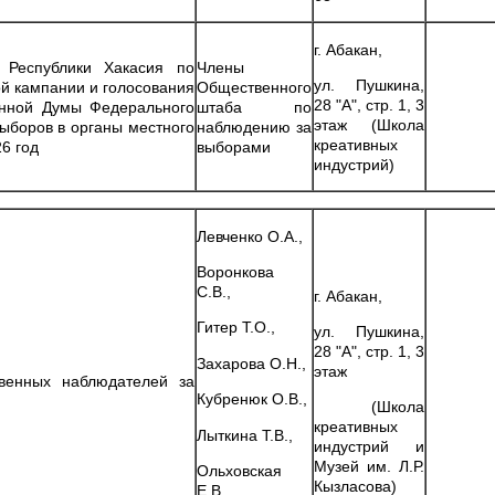
г. Абакан,
 Республики Хакасия по
Члены
ул. Пушкина,
й кампании и голосования
Общественного
28 "А", стр. 1, 3
енной Думы Федерального
штаба по
этаж (Школа
ыборов в органы местного
наблюдению за
креативных
6 год
выборами
индустрий)
Левченко О.А.,
Воронкова
С.В.,
г. Абакан,
Гитер Т.О.,
ул. Пушкина,
28 "А", стр. 1, 3
Захарова О.Н.,
этаж
венных наблюдателей за
Кубренюк О.В.,
(Школа
креативных
Лыткина Т.В.,
индустрий и
Музей им. Л.Р.
Ольховская
Кызласова)
Е.В.,