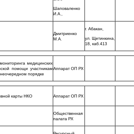
Шаповаленко
И.А.,
г. Абакан,
Дмитриенко
ул. Щетинкина,
М.А.
18, каб.413
 мониторинга медицинских
нской помощи участникам
Аппарат ОП РХ
внеочередном порядке
ивной карты НКО
Аппарат ОП РХ
Общественная
палата РХ
Ресурсный