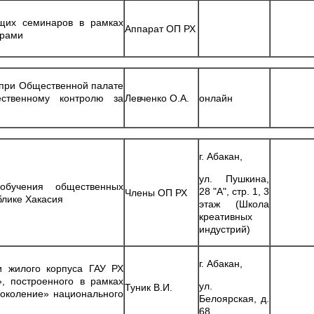
щих семинаров в рамках
Аппарат ОП РХ
орами
 при Общественной палате
ственному контролю за
Левченко О.А.
онлайн
г. Абакан,
ул. Пушкина,
обучения общественных
28 "А", стр. 1, 3
Члены ОП РХ
блике Хакасия
этаж (Школа
креативных
индустрий)
г. Абакан,
и жилого корпуса ГАУ РХ
», построенного в рамках
ул.
Туник В.И.
околение» национального
Белоярская, д.
68