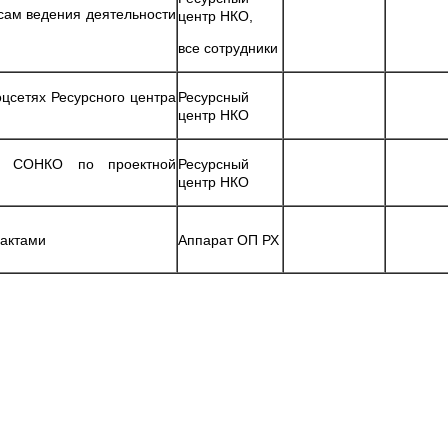
сам ведения деятельности
центр НКО,
все сотрудники
цсетях Ресурсного центра
Ресурсный
центр НКО
лей СОНКО по проектной
Ресурсный
центр НКО
 актами
Аппарат ОП РХ