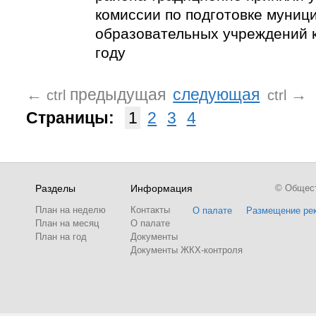
комиссии по подготовке муниц
образовательных учреждений 
году
←
предыдущая
следующая
→
ctrl
ctrl
Страницы:
1
2
3
4
Разделы
Информация
© Обществ
План на неделю
Контакты
О палате
Размещение ре
План на месяц
О палате
План на год
Документы
Документы ЖКХ-контроля