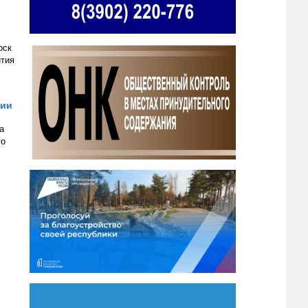
рск
ития
ции
а
го