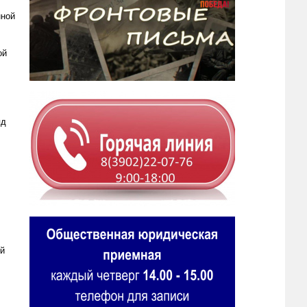
нной
ой
яд
ой