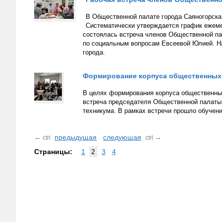
В Общественной палате города Саяногорска
Систематически утверждается график ежеме
состоялась встреча членов Общественной па
по социальным вопросам Евсеевой Юлией. На
города.
Формирование корпуса общественных
В целях формирования корпуса общественны
встреча председателя Общественной палаты
техникума. В рамках встречи прошло обучен
←
предыдущая
следующая
→
ctrl
ctrl
Страницы:
1
2
3
4