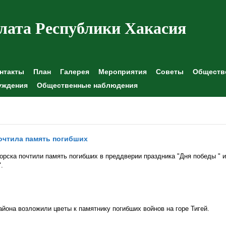
лата Республики Хакасия
нтакты
План
Галерея
Мероприятия
Советы
Обществе
уждения
Общественные наблюдения
очтила память погибших
рска почтили память погибших в преддверии праздника "Дня победы " и
.
йона возложили цветы к памятнику погибших войнов на горе Тигей.