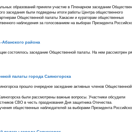
льных образований приняли участие в Пленарном заседании Обществе
ого заседания были подведены итоги работы Центра общественного
партнерам Общественной палаты Хакасии и кураторам общественных
твенного наблюдения за голосованием на выборах Президента Российск
-Абанского района
ции состоялось заседание Общественной палаты. На нем рассмотрен р
нной палаты города Саяногорска
аяногорска прошло очередное заседание активных членов Общественной
Саяногорска были рассмотрены важные вопросы. Участники обсудили
стников СВО в честь празднования Дня защитника Отечества.
бучения общественных наблюдателей за выборами Президента Российск
й палаты города Саяногорск