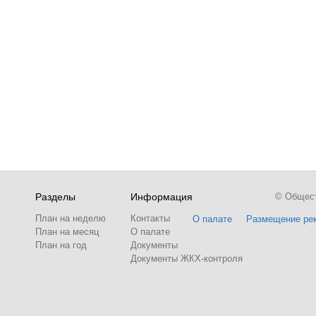
Разделы
Информация
© Обществ
План на неделю
Контакты
О палате
Размещение ре
План на месяц
О палате
План на год
Документы
Документы ЖКХ-контроля