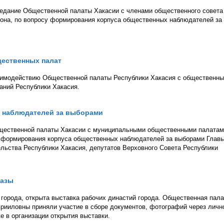
аседание Общественной палаты Хакасии с членами общественного совета
йона, по вопросу формирования корпуса общественных наблюдателей за
ественных палат
заимодействию Общественной палаты Республики Хакасия с общественн
аний Республики Хакасия.
 наблюдателей за выборами
щественной палаты Хакасии с муниципальными общественными палатам
у формирования корпуса общественных наблюдателей за выборами Глав
льства Республики Хакасия, депутатов Верховного Совета Республики
базы
города, открыта выставка рабочих династий города. Общественная пала
врииловны приняли участие в сборе документов, фотографий через личн
е в организации открытия выставки.