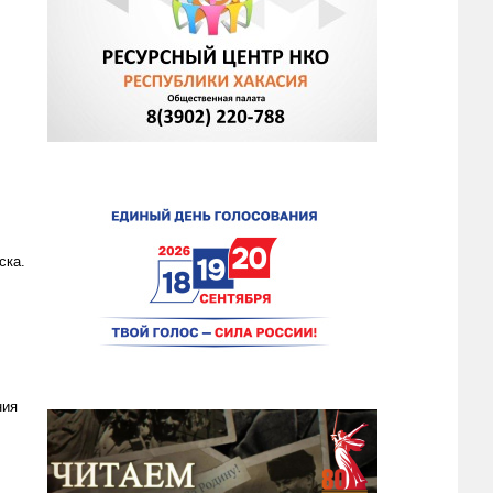
ска.
ния