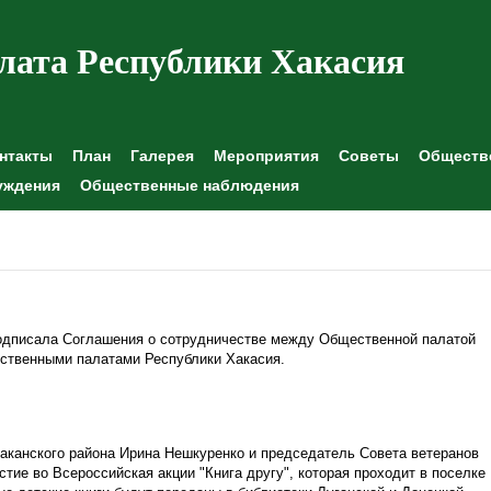
лата Республики Хакасия
нтакты
План
Галерея
Мероприятия
Советы
Обществе
уждения
Общественные наблюдения
одписала Соглашения о сотрудничестве между Общественной палатой
ственными палатами Республики Хакасия.
канского района Ирина Нешкуренко и председатель Совета ветеранов
тие во Всероссийская акции "Книга другу", которая проходит в поселке