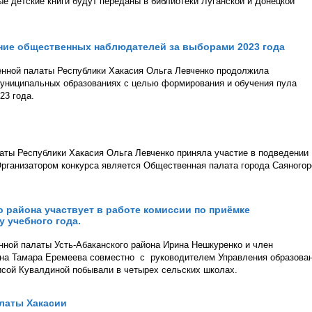
ые детские книги будут переданы в библиотеки Луганской и Донецкой
ие общественных наблюдателей за выборами 2023 года
енной палаты Республики Хакасия Ольга Левченко продолжила
муниципальных образованиях с целью формирования и обучения пула
23 года.
аты Республики Хакасия Ольга Левченко приняла участие в подведении
Организатором конкурса является Общественная палата города Саяногор
 района участвует в работе комиссии по приёмке
 учебного года.
нной палаты Усть-Абаканского района Ирина Нешкуренко и член
она Тамара Еремеева совместно с руководителем Управления образова
исой Кувалдиной побывали в четырех сельских школах.
латы Хакасии