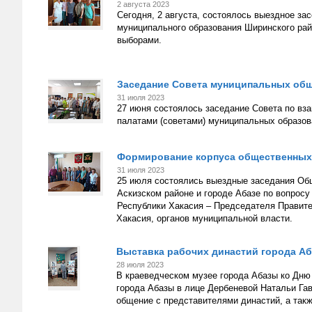
2 августа 2023
Сегодня, 2 августа, состоялось выездное з
муниципального образования Ширинского ра
выборами.
Заседание Совета муниципальных общ
31 июля 2023
27 июня состоялось заседание Совета по в
палатами (советами) муниципальных образов
Формирование корпуса общественных
31 июля 2023
25 июля состоялись выездные заседания Об
Аскизском районе и городе Абазе по вопрос
Республики Хакасия – Председателя Правите
Хакасия, органов муниципальной власти.
Выставка рабочих династий города А
28 июля 2023
В краеведческом музее города Абазы ко Дню 
города Абазы в лице Дербеневой Натальи Га
общение с представителями династий, а такж