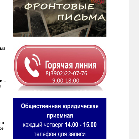
ыми
и в
ы
та
ое