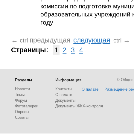
комиссии по подготовке муниц
образовательных учреждений 
году
←
предыдущая
следующая
→
ctrl
ctrl
Страницы:
1
2
3
4
Разделы
Информация
© Обществ
Новости
Контакты
О палате
Размещение ре
Темы
О палате
Форум
Документы
Фотогалереи
Документы ЖКХ-контроля
Опросы
Советы