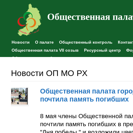
Общественная пала
Новости
О палате
Общественный контроль
Контак
Общественная палата VII созыв
Ресурсный центр
Фо
Общественные наблюдения
Новости ОП МО РХ
Общественная палата горо
почтила память погибших
8 мая члены Общественной па
почтили память погибших в пр
"Дня победы " и возложили цве