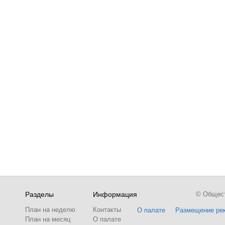
Разделы
Информация
© Обществ
План на неделю
Контакты
О палате
Размещение ре
План на месяц
О палате