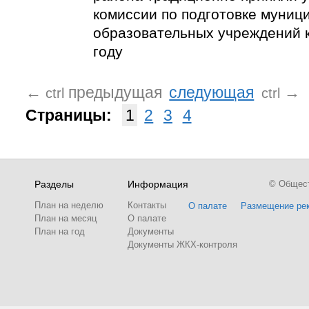
комиссии по подготовке муниц
образовательных учреждений 
году
←
предыдущая
следующая
→
ctrl
ctrl
Страницы:
1
2
3
4
Разделы
Информация
© Обществ
План на неделю
Контакты
О палате
Размещение ре
План на месяц
О палате
План на год
Документы
Документы ЖКХ-контроля