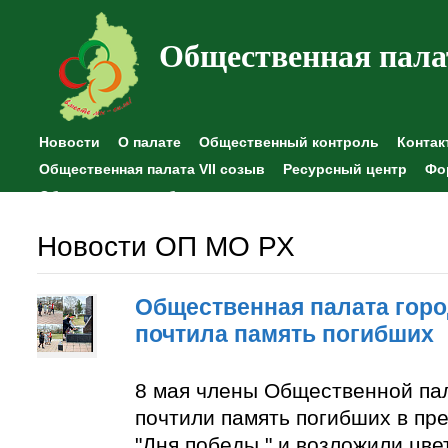
Общественная пала
Новости
О палате
Общественный контроль
Контак
Общественная палата VII созыв
Ресурсный центр
Фо
Общественные наблюдения
Новости ОП МО РХ
Общественная палата горо
почтила память погибших
8 мая члены Общественной па
почтили память погибших в пр
"Дня победы " и возложили цве