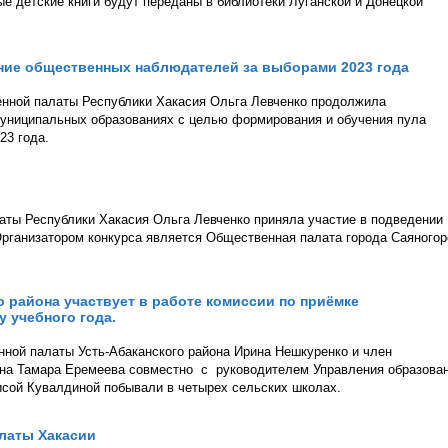
ые детские книги будут переданы в библиотеки Луганской и Донецкой
ие общественных наблюдателей за выборами 2023 года
енной палаты Республики Хакасия Ольга Левченко продолжила
муниципальных образованиях с целью формирования и обучения пула
23 года.
аты Республики Хакасия Ольга Левченко приняла участие в подведении
Организатором конкурса является Общественная палата города Саяногор
 района участвует в работе комиссии по приёмке
 учебного года.
нной палаты Усть-Абаканского района Ирина Нешкуренко и член
она Тамара Еремеева совместно с руководителем Управления образова
исой Кувалдиной побывали в четырех сельских школах.
латы Хакасии