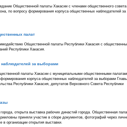
аседание Общественной палаты Хакасии с членами общественного совета
йона, по вопросу формирования корпуса общественных наблюдателей за
ественных палат
заимодействию Общественной палаты Республики Хакасия с общественн
аний Республики Хакасия.
 наблюдателей за выборами
щественной палаты Хакасии с муниципальными общественными палатам
у формирования корпуса общественных наблюдателей за выборами Глав
льства Республики Хакасия, депутатов Верховного Совета Республики
базы
города, открыта выставка рабочих династий города. Общественная пала
врииловны приняли участие в сборе документов, фотографий через личн
е в организации открытия выставки.