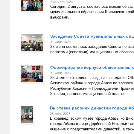
2 августа 2023
Сегодня, 2 августа, состоялось выездное з
муниципального образования Ширинского ра
выборами.
Заседание Совета муниципальных общ
31 июля 2023
27 июня состоялось заседание Совета по в
палатами (советами) муниципальных образов
Формирование корпуса общественных
31 июля 2023
25 июля состоялись выездные заседания Об
Аскизском районе и городе Абазе по вопрос
Республики Хакасия – Председателя Правите
Хакасия, органов муниципальной власти.
Выставка рабочих династий города А
28 июля 2023
В краеведческом музее города Абазы ко Дню 
города Абазы в лице Дербеневой Натальи Га
общение с представителями династий, а такж