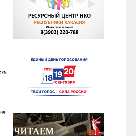
ска.
ния