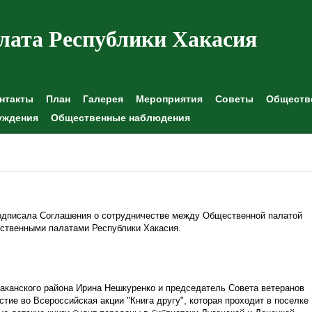
лата Республики Хакасия
нтакты
План
Галерея
Мероприятия
Советы
Обществе
уждения
Общественные наблюдения
одписала Соглашения о сотрудничестве между Общественной палатой
ственными палатами Республики Хакасия.
канского района Ирина Нешкуренко и председатель Совета ветеранов
тие во Всероссийская акции "Книга другу", которая проходит в поселке