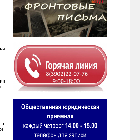
ыми
и в
ы
та
ое