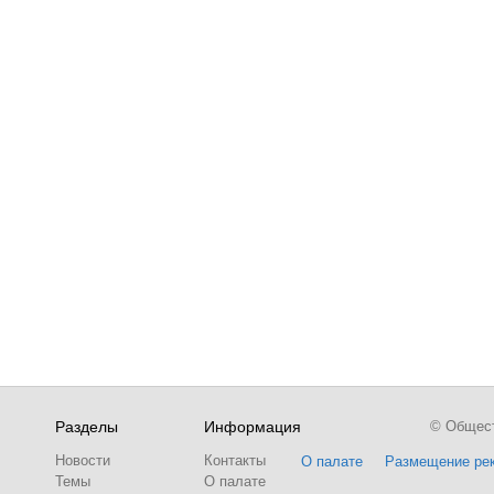
Разделы
Информация
© Обществ
Новости
Контакты
О палате
Размещение ре
Темы
О палате