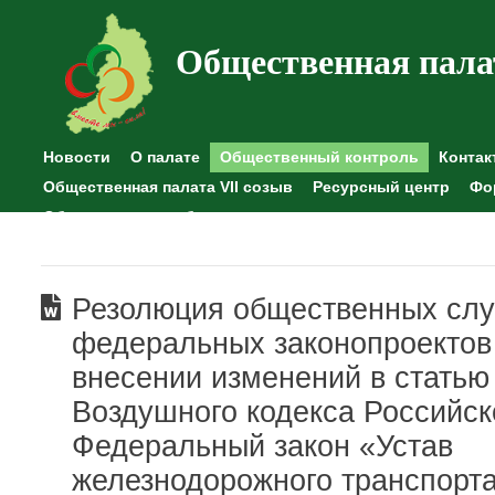
Общественная пала
Новости
О палате
Общественный контроль
Контак
Общественная палата VII созыв
Ресурсный центр
Фо
Общественные наблюдения
Резолюция общественных сл
федеральных законопроектов
внесении изменений в статью
Воздушного кодекса Российс
Федеральный закон «Устав
железнодорожного транспорт