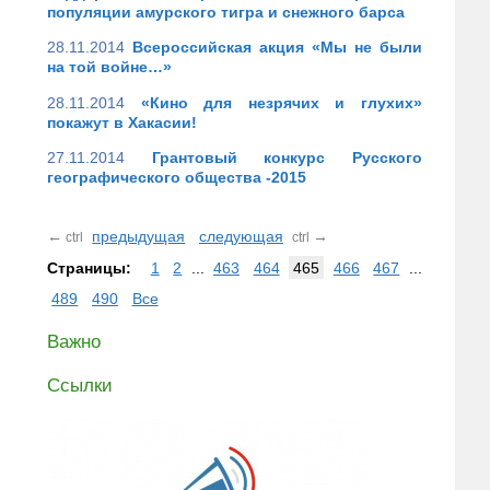
популяции амурского тигра и снежного барса
28.11.2014
Всероссийская акция «Мы не были
на той войне…»
28.11.2014
«Кино для незрячих и глухих»
покажут в Хакасии!
27.11.2014
Грантовый конкурс Русского
географического общества -2015
←
предыдущая
следующая
→
ctrl
ctrl
Страницы:
1
2
...
463
464
465
466
467
...
489
490
Все
Важно
Ссылки