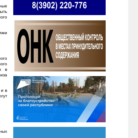
ные
ыть
ого
ями
ого
ого
х в
лиза
 и в
гут
ных