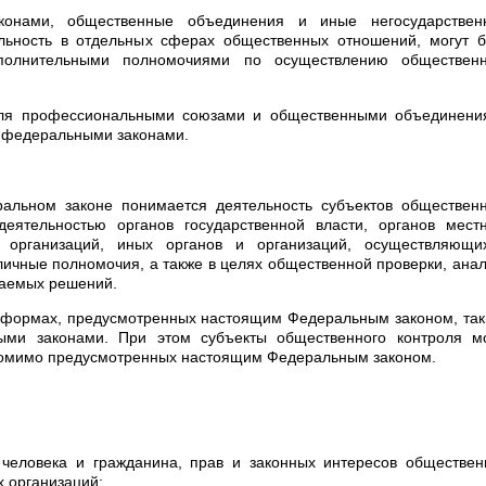
конами, общественные объединения и иные негосударствен
льность в отдельных сферах общественных отношений, могут б
олнительными полномочиями по осуществлению общественн
роля профессиональными союзами и общественными объединени
и федеральными законами.
льном законе понимается деятельность субъектов общественн
еятельностью органов государственной власти, органов местн
х организаций, иных органов и организаций, осуществляющи
ичные полномочия, а также в целях общественной проверки, ана
маемых решений.
в формах, предусмотренных настоящим Федеральным законом, так
ми законами. При этом субъекты общественного контроля мо
 помимо предусмотренных настоящим Федеральным законом.
человека и гражданина, прав и законных интересов обществен
 организаций;