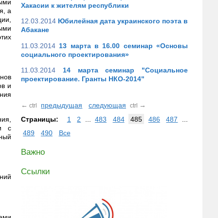
ыми
Хакасии к жителям республики
я, а
ии,
12.03.2014
Юбилейная дата украинского поэта в
ыми
Абакане
этих
11.03.2014
13 марта в 16.00 семинар «Основы
социального проектирования»
11.03.2014
14 марта семинар "Социальное
нов
проектирование. Гранты НКО-2014"
ов и
ния
←
предыдущая
следующая
→
ctrl
ctrl
Страницы:
1
2
...
483
484
485
486
487
...
ия,
и с
489
490
Все
ный
Важно
Ссылки
ний
тами