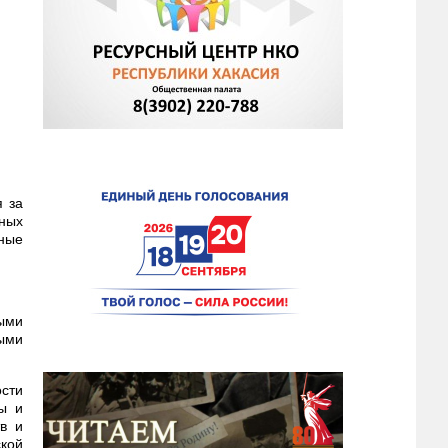
я за
ных
чные
ыми
ыми
сти
ры и
тв и
ской