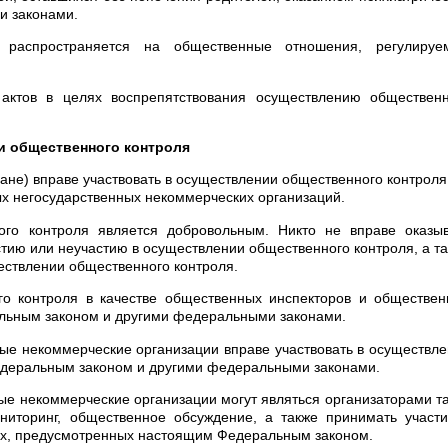
и законами.
 распространяется на общественные отношения, регулируе
актов в целях воспрепятствования осуществлению общественн
ии общественного контроля
ане) вправе участвовать в осуществлении общественного контроля
ых негосударственных некоммерческих организаций.
ого контроля является добровольным. Никто не вправе оказыв
стию или неучастию в осуществлении общественного контроля, а т
ществлении общественного контроля.
го контроля в качестве общественных инспекторов и обществе
альным законом и другими федеральными законами.
ые некоммерческие организации вправе участвовать в осуществл
Федеральным законом и другими федеральными законами.
е некоммерческие организации могут являться организаторами т
иторинг, общественное обсуждение, а также принимать участи
ах, предусмотренных настоящим Федеральным законом.