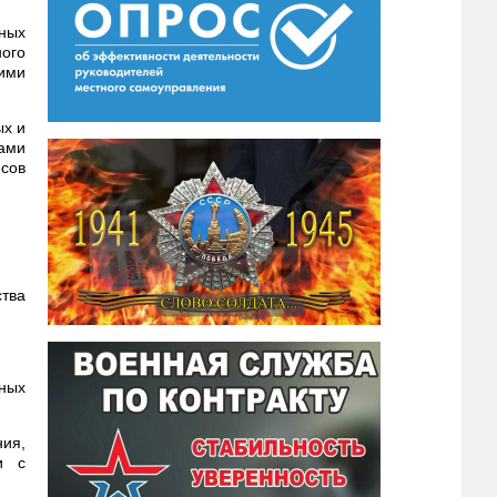
ных
ного
щими
ых и
ами
сов
ства
нных
ния,
и с