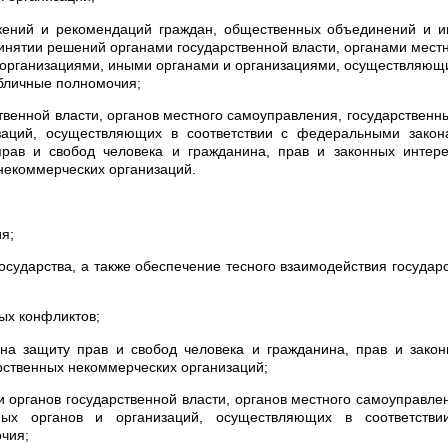
жений и рекомендаций граждан, общественных объединений и и
инятии решений органами государственной власти, органами мест
 организациями, иными органами и организациями, осуществляю
бличные полномочия;
твенной власти, органов местного самоуправления, государственн
заций, осуществляющих в соответствии с федеральными закон
рав и свобод человека и гражданина, прав и законных интере
некоммерческих организаций.
я;
осударства, а также обеспечение тесного взаимодействия государ
ых конфликтов;
 на защиту прав и свобод человека и гражданина, прав и зако
рственных некоммерческих организаций;
и органов государственной власти, органов местного самоуправле
ных органов и организаций, осуществляющих в соответстви
чия;