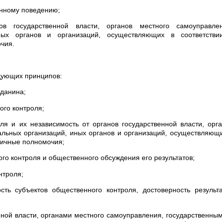
онному поведению;
в государственной власти, органов местного самоуправлен
ных органов и организаций, осуществляющих в соответстви
чия.
дующих принципов:
жданина;
ого контроля;
ля и их независимость от органов государственной власти, орг
альных организаций, иных органов и организаций, осуществляющ
личные полномочия;
го контроля и общественного обсуждения его результатов;
нтроля;
ость субъектов общественного контроля, достоверность результ
нной власти, органами местного самоуправления, государственны