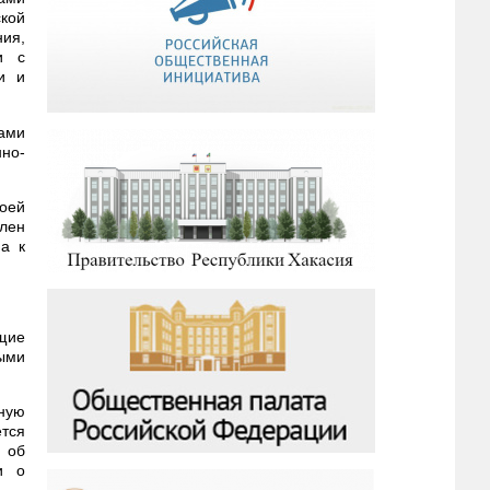
ской
ния,
и с
и и
ами
но-
воей
лен
а к
щие
ыми
ную
ется
 об
и о