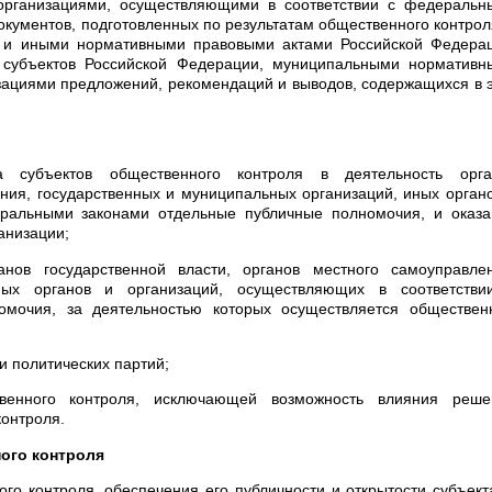
организациями, осуществляющими в соответствии с федеральн
кументов, подготовленных по результатам общественного контрол
 и иными нормативными правовыми актами Российской Федерац
субъектов Российской Федерации, муниципальными нормативн
зациями предложений, рекомендаций и выводов, содержащихся в 
ва субъектов общественного контроля в деятельность орга
ения, государственных и муниципальных организаций, иных орган
еральными законами отдельные публичные полномочия, и оказа
анизации;
анов государственной власти, органов местного самоуправлен
ных органов и организаций, осуществляющих в соответстви
мочия, за деятельностью которых осуществляется обществен
и политических партий;
твенного контроля, исключающей возможность влияния реше
контроля.
ого контроля
го контроля, обеспечения его публичности и открытости субъек