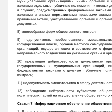
муниципальными организациями, иными органами и 
законами отдельные публичные полномочия, итоговых до
в случаях, предусмотренных федеральными законами
законами и иными нормативными правовыми актами 
правовыми актами, учет указанными органами и органи
документах;
8) многообразие форм общественного контроля;
9) недопустимость необоснованного вмешательст
государственной власти, органов местного самоуправл
организаций, осуществляющих в соответствии с фед
неправомерного воздействия на указанные органы и орг
10) презумпция добросовестности деятельности орг
государственных и муниципальных организаций, и
федеральными законами отдельные публичные полно
контроль;
11) недопустимость вмешательства в сферу деятельност
12) соблюдение нейтральности субъектами общес
политических партий на осуществление общественного 
Статья 7. Информационное обеспечение общественн
1. В целях информационного обеспечения общественно