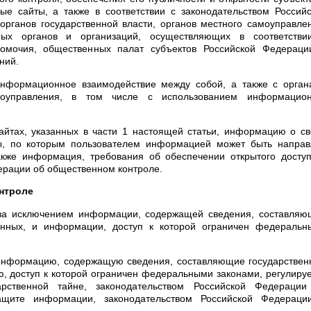
ые сайты, а также в соответствии с законодательством Россий
рганов государственной власти, органов местного самоуправле
ных органов и организаций, осуществляющих в соответстви
омочия, общественных палат субъектов Российской Федераци
ний.
информационное взаимодействие между собой, а также с орган
моуправления, в том числе с использованием информацион
айтах, указанных в части 1 настоящей статьи, информацию о с
ты, по которым пользователем информацией может быть направ
кже информация, требования об обеспечении открытого доступ
дерации об общественном контроле.
онтроле
 за исключением информации, содержащей сведения, составляю
анных, и информации, доступ к которой ограничен федеральн
информацию, содержащую сведения, составляющие государствен
, доступ к которой ограничен федеральными законами, регулиру
арственной тайне, законодательством Российской Федерации
щите информации, законодательством Российской Федераци