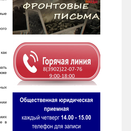
мые
ого
 как
ать
акже
нных
ении
аких
е в