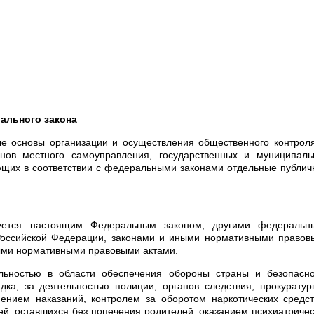
ального закона
е основы организации и осуществления общественного контрол
анов местного самоуправления, государственных и муниципаль
яющих в соответствии с федеральными законами отдельные публи
руется настоящим Федеральным законом, другими федеральн
оссийской Федерации, законами и иными нормативными правов
ыми нормативными правовыми актами.
льностью в области обеспечения обороны страны и безопасно
дка, за деятельностью полиции, органов следствия, прокурату
нением наказаний, контролем за оборотом наркотических средс
ей, оставшихся без попечения родителей, оказанием психиатриче