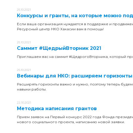
25.10.2021
Конкурсы и гранты, на которые можно под
Если ваша организация нуждается в поддержке и продвижен
Ресурсный центр НКО Хакасии вам в помощь!
25.10.2021
Саммит #ЩедрыйВторник 2021
Приглашаем вас на саммит #ЩедрогоВторника, который про
25.10.2021
Вебинары для НКО: расширяем горизонты
Расширять горизонты важно и нужно, поэтому теперь буде
навыки работы.
22.10.2021
Методика написания грантов
Прием заявок на Первый конкурс 2022 года Фонда президент
нового социального проекта, написанию новой заявки.