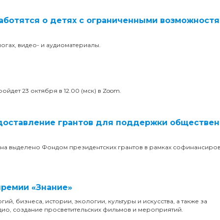
заботятся о детях с ограниченными возможност
логах, видео- и аудиоматериалы.
йдет 23 октября в 12.00 (мск) в Zoom.
едоставление грантов для поддержки обществе
она выделено Фондом президентских грантов в рамках софинансиров
премии «Знание»
й, бизнеса, истории, экологии, культуры и искусства, а также за
радио, создание просветительских фильмов и мероприятий.