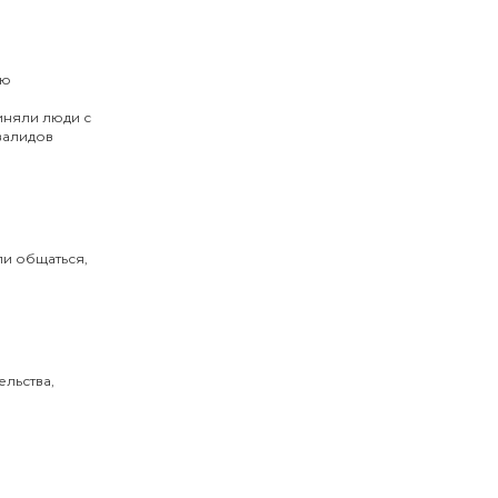
ию
иняли люди с
валидов
ли общаться,
льства,