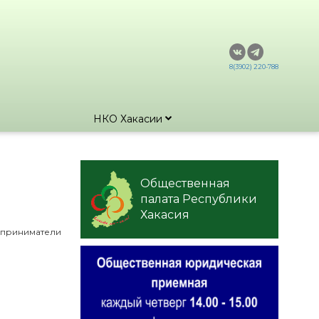
8(3902) 220-788
НКО Хакасии
Общественная
палата Республики
Хакасия
дприниматели