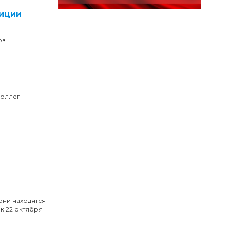
тиции
ов
оллег –
они находятся
к 22 октября