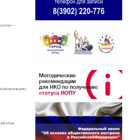
оллег –
ю информацию,
работке