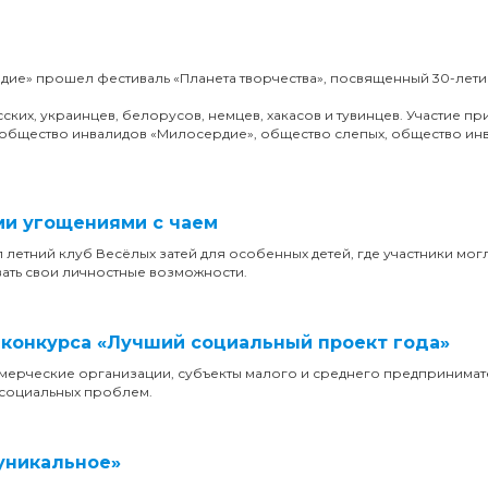
ие» прошел фестиваль «Планета творчества», посвященный 30-лет
ских, украинцев, белорусов, немцев, хакасов и тувинцев. Участие пр
е общество инвалидов «Милосердие», общество слепых, общество ин
ми угощениями с чаем
етний клуб Весёлых затей для особенных детей, где участники мог
вать свои личностные возможности.
 конкурса «Лучший социальный проект года»
ерческие организации, субъекты малого и среднего предпринимате
социальных проблем.
 уникальное»