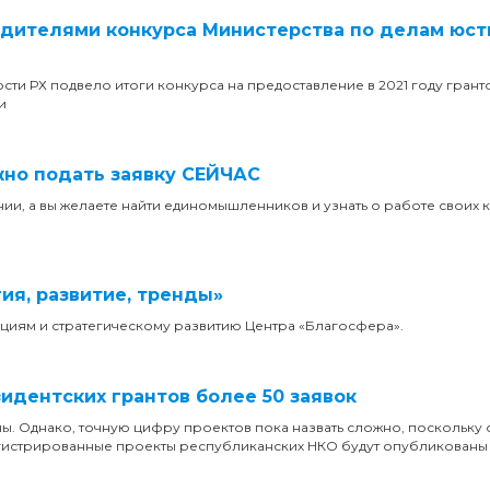
едителями конкурса Министерства по делам юс
ти РХ подвело итоги конкурса на предоставление в 2021 году грант
и
жно подать заявку СЕЙЧАС
ии, а вы желаете найти единомышленников и узнать о работе своих к
гия, развитие, тренды»
циям и стратегическому развитию Центра «Благосфера».
идентских грантов более 50 заявок
ы. Однако, точную цифру проектов пока назвать сложно, поскольку 
егистрированные проекты республиканских НКО будут опубликованы 