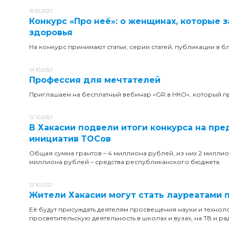
15.10.2021
Конкурс «Про неё»: о женщинах, которые 
здоровья
На конкурс принимают статьи, серии статей, публикации в б
14.10.2021
Профессия для мечтателей
Приглашаем на бесплатный вебинар «GR в НКО», который про
12.10.2021
В Хакасии подвели итоги конкурса на пр
инициатив ТОСов
Общая сумма грантов – 4 миллиона рублей, из них 2 милли
миллиона рублей – средства республиканского бюджета.
12.10.2021
Жители Хакасии могут стать лауреатами 
Её будут присуждать деятелям просвещения науки и технологи
просветительскую деятельность в школах и вузах, на ТВ и 