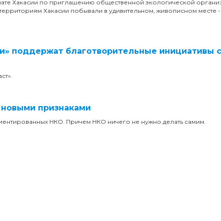
лате Хакасии по приглашению общественной экологической органи
ерриториям Хакасии побывали в удивительном, живописном месте 
ии» поддержат благотворительные инициативы 
ст».
 новыми признаками
риентированных НКО. Причем НКО ничего не нужно делать самим.