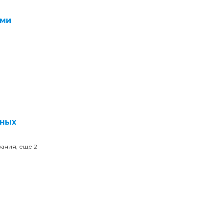
ями
нных
ания, еще 2