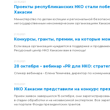
22.10.2021
Проекты республиканских НКО стали поб
Хакасии
Министерство по делам юстиции и региональной безопаснос
негосударственным некоммерческим организациям Хакаси
21.10.2021
Конкурсы, гранты, премии, на которые мо
Если ваша организация нуждается в поддержке и продвижен
Ресурсный центр НКО Хакасии вам в помощь!
21.10.2021
28 октября – вебинар «PR для НКО: страте
Спикер вебинара – Елена Темичева, директор по коммуника
19.10.2021
НКО Хакасии представили на конкурс през
Прием заявок завершился 15 октября, они зарегистрирован
в стадии обработки и на независимой экспертизе. Все зар
на портале Фонда президентских грантов.