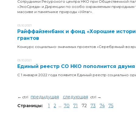
Сотрудники Ресурсного центра НКО при Общественной па
«ЭкоСреда» и Дирекции по особо охраняемым природным т
массиве и памятнике природы «Уйтаг».
05.10.2021
Райффайзенбанк и фонд «Хорошие истор
грантов
Конкурс социально-значимых проектов «Серебряный возра
05.10.2021
Единый реестр СО НКО пополнится двумя
С 1 января 2022 года появится Единый реестр социально о
←
предыдущая
следующая
→
ctrl
ctrl
Страницы:
1
2
...
70
71
72
73
74
75