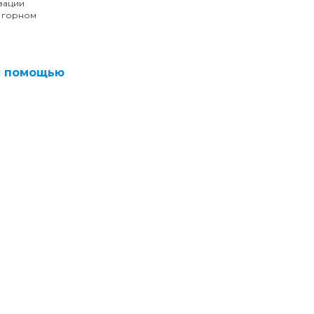
зации
- горном
с помощью