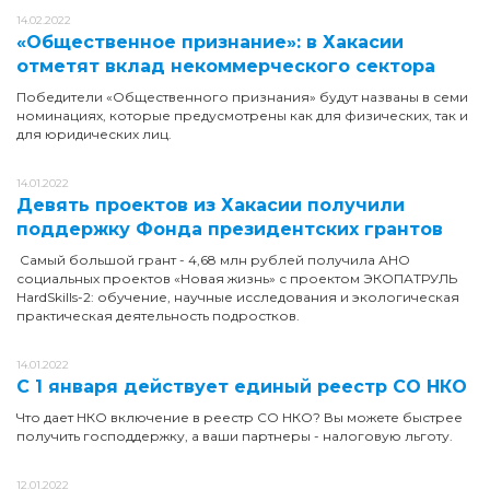
14.02.2022
«Общественное признание»: в Хакасии
отметят вклад некоммерческого сектора
Победители «Общественного признания» будут названы в семи
номинациях, которые предусмотрены как для физических, так и
для юридических лиц.
14.01.2022
Девять проектов из Хакасии получили
поддержку Фонда президентских грантов
Самый большой грант - 4,68 млн рублей получила АНО
социальных проектов «Новая жизнь» с проектом ЭКОПАТРУЛЬ
HardSkills-2: обучение, научные исследования и экологическая
практическая деятельность подростков.
14.01.2022
С 1 января действует единый реестр СО НКО
Что дает НКО включение в реестр СО НКО? Вы можете быстрее
получить господдержку, а ваши партнеры - налоговую льготу.
12.01.2022