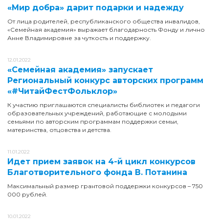
«Мир добра» дарит подарки и надежду
От лица родителей, республиканского общества инвалидов,
«Семейная академия» выражает благодарность Фонду и лично
Анне Владимировне за чуткость и поддержку.
12.01.2022
«Семейная академия» запускает
Региональный конкурс авторских программ
«#ЧитайФестФольклор»
К участию приглашаются специалисты библиотек и педагоги
образовательных учреждений, работающие с молодыми
семьями по авторским программам поддержки семьи,
материнства, отцовства и детства.
11.01.2022
Идет прием заявок на 4-й цикл конкурсов
Благотворительного фонда В. Потанина
Максимальный размер грантовой поддержки конкурсов – 750
000 рублей.
10.01.2022