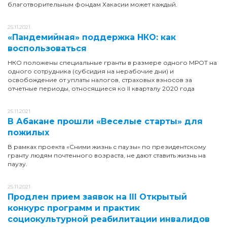
благотворительным фондам Хакасии может каждый.
25.11.2021
«Пандемийная» поддержка НКО: как
воспользоваться
НКО положены специальные гранты в размере одного МРОТ на
одного сотрудника (субсидия на нерабочие дни) и
освобождение от уплаты налогов, страховых взносов за
отчетные периоды, относящиеся ко II кварталу 2020 года
25.11.2021
В Абакане прошли «Веселые старты» для
пожилых
В рамках проекта «Сними жизнь с паузы» по президентскому
гранту людям почтенного возраста, не дают ставить жизнь на
паузу.
25.11.2021
Продлен прием заявок на III Открытый
конкурс программ и практик
социокультурной реабилитации инвалидов