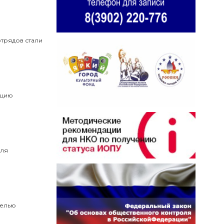
отрядов стали
ацию
для
целью