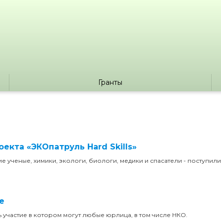
Гранты
екта «ЭКОпатруль Hard Skills»
ие ученые, химики, экологи, биологи, медики и спасатели - поступили
е
ь участие в котором могут любые юрлица, в том числе НКО.