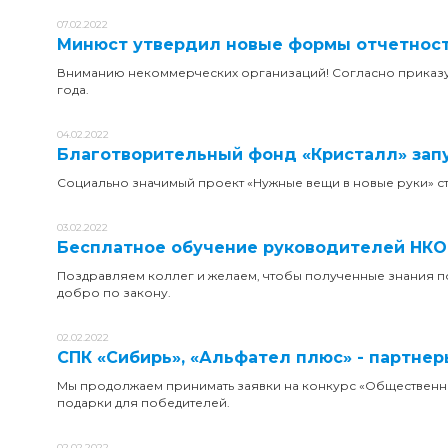
07.02.2022
Минюст утвердил новые формы отчетнос
Вниманию некоммерческих организаций! Согласно приказу от
года.
04.02.2022
Благотворительный фонд «Кристалл» зап
Социально значимый проект «Нужные вещи в новые руки» ст
03.02.2022
Бесплатное обучение руководителей НКО 
Поздравляем коллег и желаем, чтобы полученные знания п
добро по закону.
02.02.2022
СПК «Сибирь», «Альфател плюс» - партне
Мы продолжаем принимать заявки на конкурс «Общественн
подарки для победителей.
02.02.2022