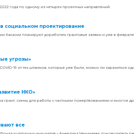
а 2022 года по одному из четырех проектных направлений.
т в социальном проектирование
 Хакасии планируют доработать грантовые заявки и уже в феврале 
вые угрозы»
 COVID-19 от тех штаммов, которые уже были, можно ли заразиться 
азвитие НКО»
 грант, схемы для работы с частными пожертвованиями и многое др
ывают все
 Фонда культурных инициатив – Анжелика Чечумаева, руководитель р