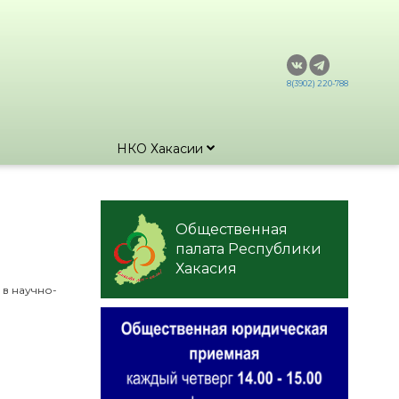
8(3902) 220-788
НКО Хакасии
Общественная
палата Республики
Хакасия
 в научно-