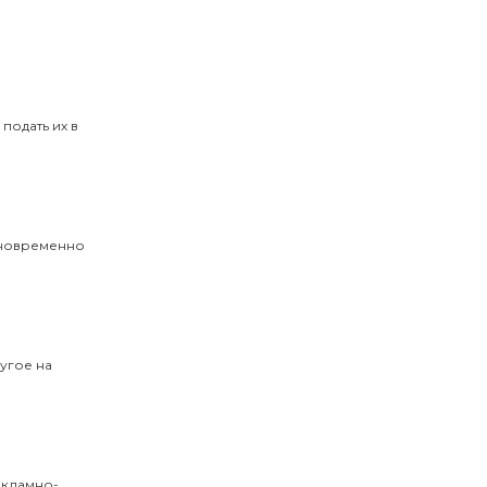
подать их в
одновременно
угое на
екламно-