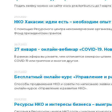
Подать заявку можно на сайте www.pravkonkurs.ru до 1 март
27.01.2022
НКО Хакасии: идеи есть – необходим опы
С помощью Ресурсного центра некоммерческие организации
Фонд президентских грантов.
26.01.2022
27 января - онлайн-вебинар «COVID-19. Но
В рамках эфира вы узнаете, чем отличается омикрон-штамм
COVID-19 или гриппом и многое другое.
26.01.2022
Бесплатный онлайн-курс «Управление и р
Способы продвижения НКО и советы по написанию заявки на
онлайн-курсе «Управление и развитие НКО».
25.01.2022
Ресурсы НКО и интересы бизнеса – выигр
Сегодня в Ресурсном центре НКО гость – участник конкурса