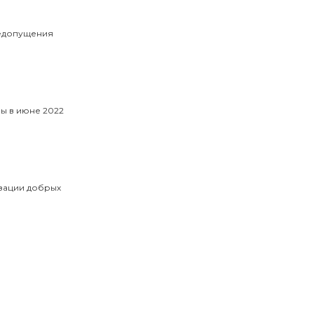
недопущения
ны в июне 2022
изации добрых