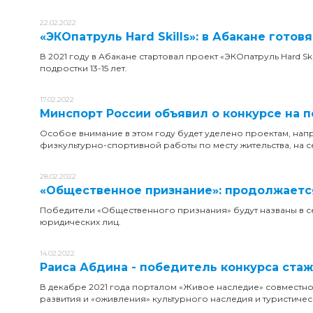
22.02.2022
«ЭКОпатруль Hard Skills»: в Абакане готов
В 2021 году в Абакане стартовал проект «ЭКОпатруль Hard S
подростки 13-15 лет.
17.02.2022
Минспорт России объявил о конкурсе на 
Особое внимание в этом году будет уделено проектам, нап
физкультурно-спортивной работы по месту жительства, на с
28.02.2022
«Общественное признание»: продолжается
Победители «Общественного признания» будут названы в се
юридических лиц.
14.02.2022
Раиса Абдина - победитель конкурса ста
В декабре 2021 года порталом «Живое наследие» совместн
развития и «оживления» культурного наследия и туристиче