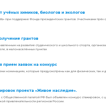
ят учёных химиков, биологов и экологов
kills» при поддержке Фонда президентских грантов. Участниками трёх 
получение грантов
равленным на развитие студенческого и школьного спорта, организ
еле, в малонаселённых пунктах
 прием заявок на конкурс
ми номинациях, которые предусмотрены как для физических, так и 
жировок проекта «Живое наследие».
о с Общественной палатой РФ был объявлен конкурс стажировок, с 
ской привлекательности регионов России.