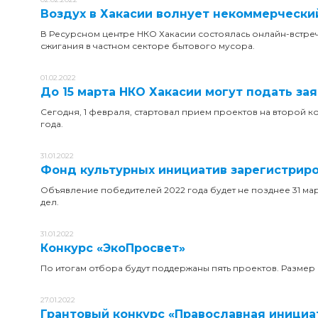
Воздух в Хакасии волнует некоммерчески
В Ресурсном центре НКО Хакасии состоялась онлайн-встр
сжигания в частном секторе бытового мусора.
01.02.2022
До 15 марта НКО Хакасии могут подать за
Сегодня, 1 февраля, стартовал прием проектов на второй к
года.
31.01.2022
Фонд культурных инициатив зарегистриро
Объявление победителей 2022 года будет не позднее 31 мар
дел.
31.01.2022
Конкурс «ЭкоПросвет»
По итогам отбора будут поддержаны пять проектов. Размер 
27.01.2022
Грантовый конкурс «Православная инициат