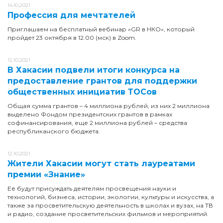
14.10.2021
Профессия для мечтателей
Приглашаем на бесплатный вебинар «GR в НКО», который
пройдет 23 октября в 12.00 (мск) в Zoom.
12.10.2021
В Хакасии подвели итоги конкурса на
предоставление грантов для поддержки
общественных инициатив ТОСов
Общая сумма грантов – 4 миллиона рублей, из них 2 миллиона
выделено Фондом президентских грантов в рамках
софинансирования, еще 2 миллиона рублей – средства
республиканского бюджета.
12.10.2021
Жители Хакасии могут стать лауреатами
премии «Знание»
Её будут присуждать деятелям просвещения науки и
технологий, бизнеса, истории, экологии, культуры и искусства, а
также за просветительскую деятельность в школах и вузах, на ТВ
и радио, создание просветительских фильмов и мероприятий.