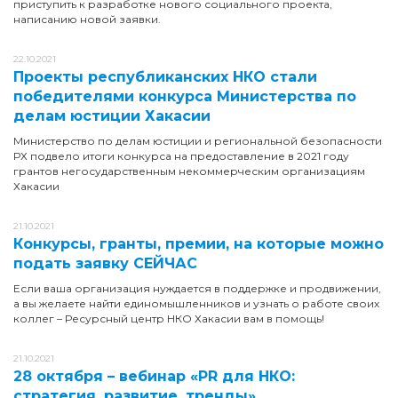
приступить к разработке нового социального проекта,
написанию новой заявки.
22.10.2021
Проекты республиканских НКО стали
победителями конкурса Министерства по
делам юстиции Хакасии
Министерство по делам юстиции и региональной безопасности
РХ подвело итоги конкурса на предоставление в 2021 году
грантов негосударственным некоммерческим организациям
Хакасии
21.10.2021
Конкурсы, гранты, премии, на которые можно
подать заявку СЕЙЧАС
Если ваша организация нуждается в поддержке и продвижении,
а вы желаете найти единомышленников и узнать о работе своих
коллег – Ресурсный центр НКО Хакасии вам в помощь!
21.10.2021
28 октября – вебинар «PR для НКО:
стратегия, развитие, тренды»