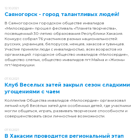
12.10.2021
Саяногорск - город талантливых людей!
В Саяногорском городском обществе инвалидов
«Милосердие» прошел фестиваль «Планета творчества»,
посвященный 30-летию образования Республики Хакасия.
Конкурс собрал 76 участников разных национальностей:
русских, украинцев, белорусов, немцев, хакасов и тувинцев.
Участие приняли люди с инвалидностью, всех возрастов из
организаций: городское общество инвалидов «Милосердие»,
общество слепых, общество инвалидов пгт.Майна и «Жизнь»
пгт.Черемушки.
07.10.2021
Клуб Веселых затей закрыл сезон сладкими
угощениями с чаем
Коллектив Общества инвалидов «Милосердие» организовал
летний клуб Весёлых затей для особенных детей, где участники
могли общаться, играть, развивать творческие способности и
совершенствовать свои личностные возможности.
07.10.2021
В Хакасии проводится региональный этап