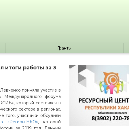
Гранты
 итоги работы за 3
Левченко приняла участие в
я» Международного форума
СИБ», который состоялся в
еского сектора в регионах,
е того, участники обсудили
ра «Регион-НКО»
, который
оссии за 2019 год. Данный