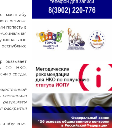
По масштабу
ного региона
ии попасть в
«Социальная
туциональные
в республике
р оказывает
жку СО НКО,
ванию среды,
бщественной
ь наставника
 результаты
я раскрытия
для обучения