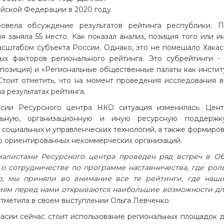
йской Федерации в 2020 году.
овела обсуждение результатов рейтинга республики. 
 заняла 55 место. Как показал анализ, позиция того или и
сштабом субъекта России. Однако, это не помешало Хакас
х факторов регионального рейтинга. Это субрейтинги - 
1 позиция) и «Региональные общественные палаты как инсти
 Стоит отметить, что на момент проведения исследования 
а результатах рейтинга.
сии Ресурсного центра НКО ситуация изменилась. Цент
тельную, организационную и иную ресурсную поддер
социальных и управленческих технологий, а также формиро
о ориентированных некоммерческих организаций.
ециалистами Ресурсного центра проведен ряд встреч в О
о сотрудничестве по программе наставничества, где рол
, мы приняли во внимание все те рейтинги, где наши
иям перед нами открываются наибольшие возможности дл
 отметила в своем выступлении Ольга Левченко.
асии сейчас стоит использование региональных площадок 