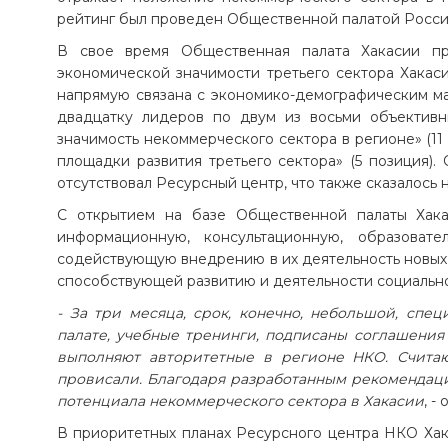
рейтинг был проведен Общественной палатой Росси
В свое время Общественная палата Хакасии пр
экономической значимости третьего сектора Хакасия
напрямую связана с экономико-демографическим ма
двадцатку лидеров по двум из восьми объективны
значимость некоммерческого сектора в регионе» (1
площадки развития третьего сектора» (5 позиция).
отсутствовал Ресурсный центр, что также сказалось н
С открытием на базе Общественной палаты Хака
информационную, консультационную, образова
содействующую внедрению в их деятельность новых 
способствующей развитию и деятельности социальн
- За три месяца, срок, конечно, небольшой, сп
палате, учебные тренинги, подписаны соглашения 
выполняют авторитетные в регионе НКО. Считаю
провисали. Благодаря разработанным рекомендац
потенциала некоммерческого сектора в Хакасии
, -
В приоритетных планах Ресурсного центра НКО Хак