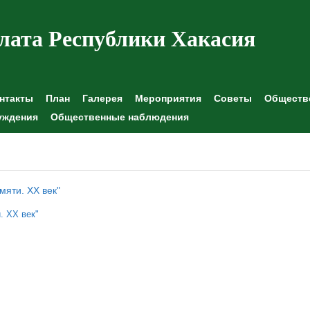
лата Республики Хакасия
нтакты
План
Галерея
Мероприятия
Советы
Обществе
уждения
Общественные наблюдения
мяти. ХХ век"
. ХХ век"