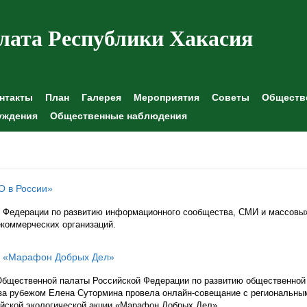
лата Республики Хакасия
нтакты
План
Галерея
Мероприятия
Советы
Обществе
уждения
Общественные наблюдения
О в России»
 Федерации по развитию информационного сообщества, СМИ и массовы
екоммерческих организаций.
и «Марафон Добрых Дел»
 Общественной палаты Российской Федерации по развитию общественной
 за рубежом Елена Сутормина провела онлайн-совещание с региональны
йской экологической акции «Марафон Добрых Дел».