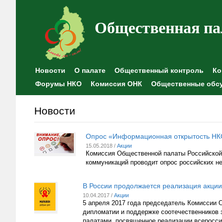
Общественная па
Новости
О палате
Общественный контроль
Ко
Форумы НКО
Комиссия ОНК
Общественные обс
Новости
Опрос «Информационная открытость НК
15.05.2018 /
Акции
Комиссия Общественной палаты Российской
коммуникаций проводит опрос российских н
В России продолжается реализация акци
10.04.2017 /
Акции
5 апреля 2017 года председатель Комиссии
дипломатии и поддержке соотечественников
палатами, посвященное реализации всеросси