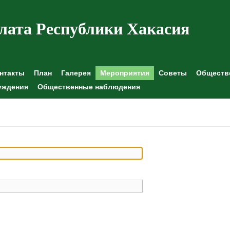
лата Республики Хакасия
нтакты
План
Галерея
Мероприятия
Советы
Обществе
уждения
Общественные наблюдения