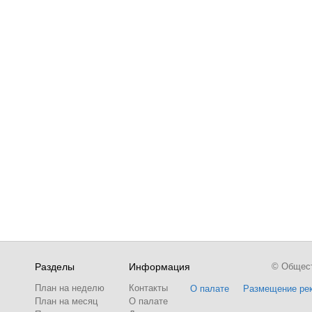
Разделы
Информация
© Обществ
План на неделю
Контакты
О палате
Размещение ре
План на месяц
О палате