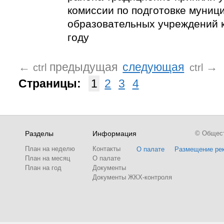
комиссии по подготовке муниц
образовательных учреждений 
году
←
предыдущая
следующая
→
ctrl
ctrl
Страницы:
1
2
3
4
Разделы
Информация
© Обществ
План на неделю
Контакты
О палате
Размещение ре
План на месяц
О палате
План на год
Документы
Документы ЖКХ-контроля