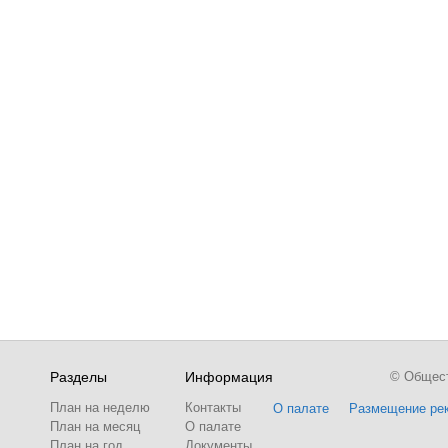
Разделы
Информация
© Обществ
План на неделю
Контакты
О палате
Размещение ре
План на месяц
О палате
План на год
Документы