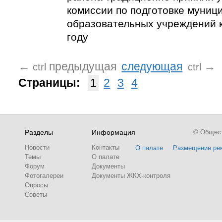
комиссии по подготовке муниц
образовательных учреждений 
году
←
предыдущая
следующая
→
ctrl
ctrl
Страницы:
1
2
3
4
Разделы
Информация
© Обществ
Новости
Контакты
О палате
Размещение ре
Темы
О палате
Форум
Документы
Фотогалереи
Документы ЖКХ-контроля
Опросы
Советы