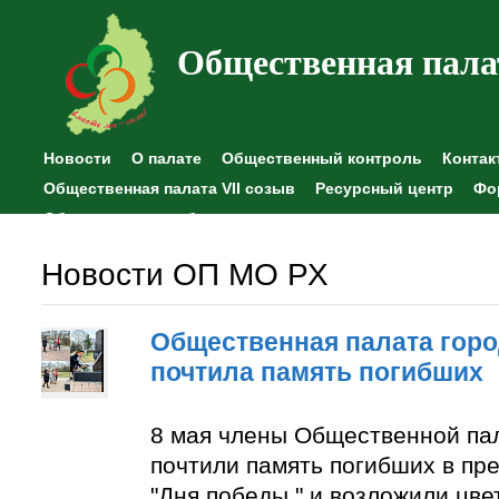
Общественная пала
Новости
О палате
Общественный контроль
Контак
Общественная палата VII созыв
Ресурсный центр
Фо
Общественные наблюдения
Новости ОП МО РХ
Общественная палата горо
почтила память погибших
8 мая члены Общественной па
почтили память погибших в пр
"Дня победы " и возложили цве