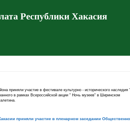
лата Республики Хакасия
она приняли участие в фестивале культурно - исторического наследия 
ванного в рамках Всероссийской акции " Ночь музеев" в Ширинском
Лалетина.
акасии приняли участие в пленарном заседании Общественн