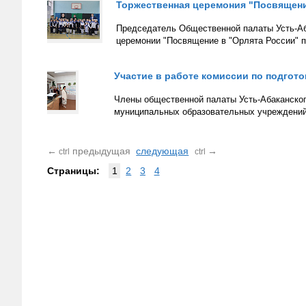
Торжественная церемония "Посвящени
Председатель Общественной палаты Усть-Аб
церемонии "Посвящение в "Орлята России" 
Участие в работе комиссии по подго
Члены общественной палаты Усть-Абаканского
муниципальных образовательных учреждений
←
предыдущая
следующая
→
ctrl
ctrl
Страницы:
1
2
3
4