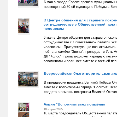
6 мая в городе Сорске прошёл муниципальн
посвященный 80-ой годовщине Победы в Вели
В Центре общения для старшего покол
сотрудничестве с Общественной палат
человеком
6 мая в Центре общения для старшего покол
сотрудничестве с Общественной палатой Уст
человеком. Присутствующие познакомились с
поёт в ансамбле "Звоны", преподает в Усть-
ДК "Колос", пропагандирует народную песенн
вспоминали и пели все вместе с гостьей пес
Всероссийская благотворительная акц
В преддверии праздника Великой Победы Оль
вместе с волонтерами отряда "ПоZитив" Все
средств в помощь ветеранам Великой Отечест
Акция "Вспомним всех поимённо
10 марта 2025
10 марта председатель Общественной палаты