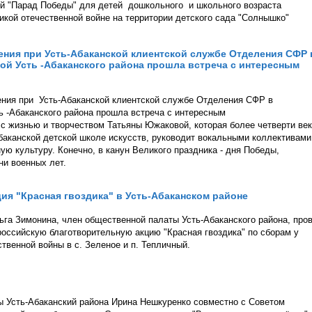
ый "Парад Победы" для детей дошкольного и школьного возраста
кой отечественной войне на территории детского сада "Солнышко"
ения при Усть-Абаканской клиентской службе Отделения СФР 
ой Усть -Абаканского района прошла встреча с интересным
ения при Усть-Абаканской клиентской службе Отделения СФР в
ь -Абаканского района прошла встреча с интересным
 жизнью и творчеством Татьяны Южаковой, которая более четверти ве
Абаканской детской школе искусств, руководит вокальными коллективами
ую культуру. Конечно, в канун Великого праздника - дня Победы,
ни военных лет.
ия "Красная гвоздика" в Усть-Абаканском районе
га Зимонина, член общественной палаты Усть-Абаканского района, про
российскую благотворительную акцию "Красная гвоздика" по сборам у
венной войны в с. Зеленое и п. Тепличный.
 Усть-Абаканский района Ирина Нешкуренко совместно с Советом