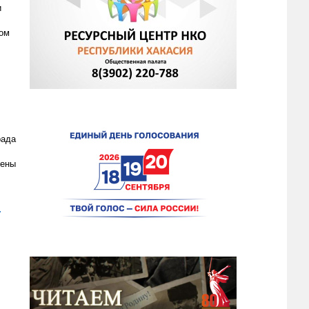
и
дом
рада
чены
.