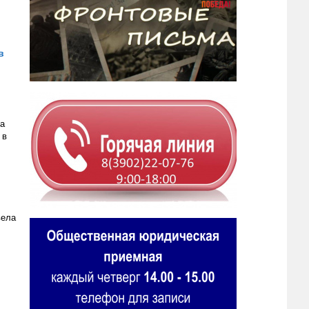
в
ка
 в
вела