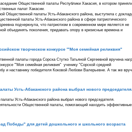
 заседание Общественной палаты Республики Хакасия, в котором принял
ственных палат Хакасии.
ой Общественной палаты Усть-Абаканского района, выступила с докла
ественной палаты Усть-Абаканского района в сфере патриотического
дреевна подчеркнула, что патриотизм в современном мире является не
ной объединять поколения, придавать опору в кризисные времена и
российском творческом конкурсе '"Моя семейная реликвия"
твенной палаты города Сорска Стутко Татьяной Сергеевной вручена наг
конкурсе '"Моя семейная реликвия" ученику "Сорской средней
бу и наставнику победителя Коковой Любови Валерьевне. А так же вру
латы Усть-Абаканского района выбрал нового председателя
палаты Усть-Абаканского района выбрал нового председателя.
 деятельности Общественной палаты, помогающий находить эффективные
ад Победы" для детей дошкольного и школьного возраста