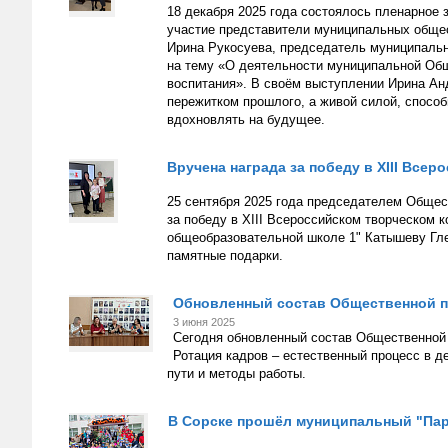
18 декабря 2025 года состоялось пленарное
участие представители муниципальных обще
Ирина Рукосуева, председатель муниципальн
на тему «О деятельности муниципальной Общ
воспитания». В своём выступлении Ирина Ан
пережитком прошлого, а живой силой, способ
вдохновлять на будущее.
Вручена награда за победу в XIII Все
25 сентября 2025 года председателем Общес
за победу в XIII Всероссийском творческом 
общеобразовательной школе 1" Катышеву Гле
памятные подарки.
Обновленный состав Общественной па
3 июня 2025
Сегодня обновленный состав Общественной 
Ротация кадров – естественный процесс в
пути и методы работы.
В Сорске прошёл муниципальный "Пар