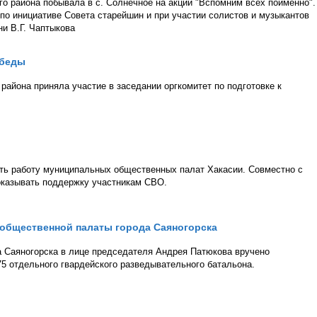
го района побывала в с. Солнечное на акции "Вспомним всех поимённо".
 по инициативе Совета старейшин и при участии солистов и музыкантов
и В.Г. Чаптыкова
обеды
района приняла участие в заседании оргкомитет по подготовке к
ать работу муниципальных общественных палат Хакасии. Совместно с
оказывать поддержку участникам СВО.
 общественной палаты города Саяногорска
 Саяногорска в лице председателя Андрея Патюкова вручено
5 отдельного гвардейского разведывательного батальона.