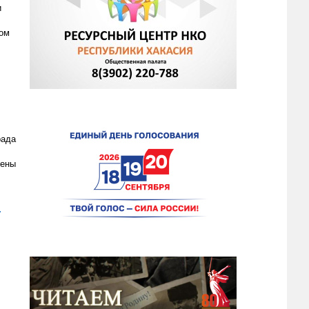
и
дом
рада
чены
.