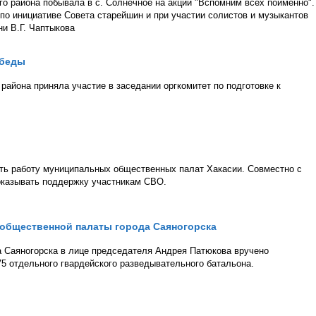
го района побывала в с. Солнечное на акции "Вспомним всех поимённо".
 по инициативе Совета старейшин и при участии солистов и музыкантов
и В.Г. Чаптыкова
обеды
района приняла участие в заседании оргкомитет по подготовке к
ать работу муниципальных общественных палат Хакасии. Совместно с
оказывать поддержку участникам СВО.
 общественной палаты города Саяногорска
 Саяногорска в лице председателя Андрея Патюкова вручено
5 отдельного гвардейского разведывательного батальона.