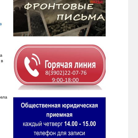
в
ка
 в
вела