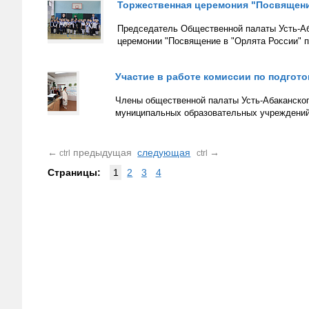
Торжественная церемония "Посвящени
Председатель Общественной палаты Усть-Аб
церемонии "Посвящение в "Орлята России" 
Участие в работе комиссии по подго
Члены общественной палаты Усть-Абаканского
муниципальных образовательных учреждений
←
предыдущая
следующая
→
ctrl
ctrl
Страницы:
1
2
3
4