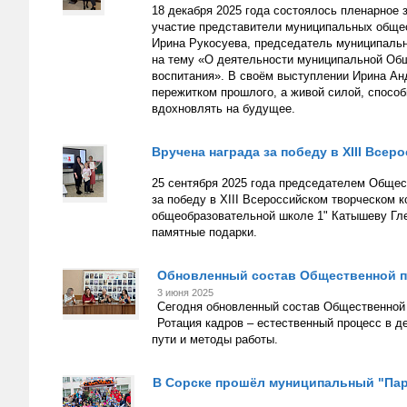
18 декабря 2025 года состоялось пленарное
участие представители муниципальных обще
Ирина Рукосуева, председатель муниципальн
на тему «О деятельности муниципальной Общ
воспитания». В своём выступлении Ирина Ан
пережитком прошлого, а живой силой, способ
вдохновлять на будущее.
Вручена награда за победу в XIII Все
25 сентября 2025 года председателем Общес
за победу в XIII Всероссийском творческом 
общеобразовательной школе 1" Катышеву Гле
памятные подарки.
Обновленный состав Общественной па
3 июня 2025
Сегодня обновленный состав Общественной 
Ротация кадров – естественный процесс в
пути и методы работы.
В Сорске прошёл муниципальный "Пар