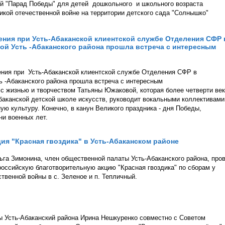
ый "Парад Победы" для детей дошкольного и школьного возраста
кой отечественной войне на территории детского сада "Солнышко"
ения при Усть-Абаканской клиентской службе Отделения СФР 
ой Усть -Абаканского района прошла встреча с интересным
ения при Усть-Абаканской клиентской службе Отделения СФР в
ь -Абаканского района прошла встреча с интересным
 жизнью и творчеством Татьяны Южаковой, которая более четверти ве
Абаканской детской школе искусств, руководит вокальными коллективами
ую культуру. Конечно, в канун Великого праздника - дня Победы,
ни военных лет.
ия "Красная гвоздика" в Усть-Абаканском районе
га Зимонина, член общественной палаты Усть-Абаканского района, про
российскую благотворительную акцию "Красная гвоздика" по сборам у
венной войны в с. Зеленое и п. Тепличный.
 Усть-Абаканский района Ирина Нешкуренко совместно с Советом