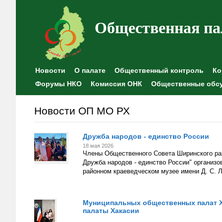
Общественная па
Новости
О палате
Общественный контроль
Ко
Форумы НКО
Комиссия ОНК
Общественные обс
Новости ОП МО РХ
Дружба народов - единство России
18 мая 2026
Члены Общественного Совета Ширинского рай
Дружба народов - единство России" организо
районном краеведческом музее имени Д. С. 
Муниципальных общественных палат Х
палаты Хакасии