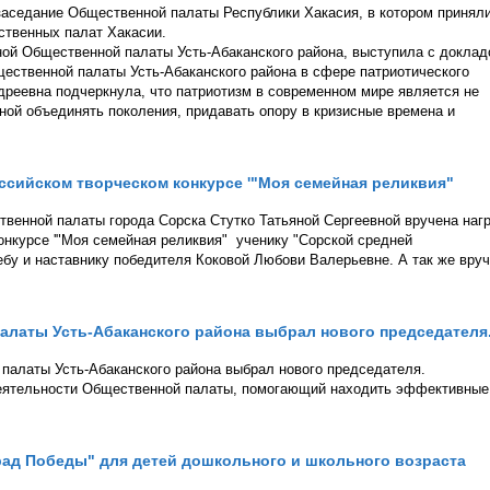
 заседание Общественной палаты Республики Хакасия, в котором принял
ственных палат Хакасии.
ой Общественной палаты Усть-Абаканского района, выступила с докла
ественной палаты Усть-Абаканского района в сфере патриотического
дреевна подчеркнула, что патриотизм в современном мире является не
ной объединять поколения, придавать опору в кризисные времена и
российском творческом конкурсе '"Моя семейная реликвия"
твенной палаты города Сорска Стутко Татьяной Сергеевной вручена наг
конкурсе '"Моя семейная реликвия" ученику "Сорской средней
бу и наставнику победителя Коковой Любови Валерьевне. А так же вру
латы Усть-Абаканского района выбрал нового председателя
палаты Усть-Абаканского района выбрал нового председателя.
 деятельности Общественной палаты, помогающий находить эффективные
ад Победы" для детей дошкольного и школьного возраста