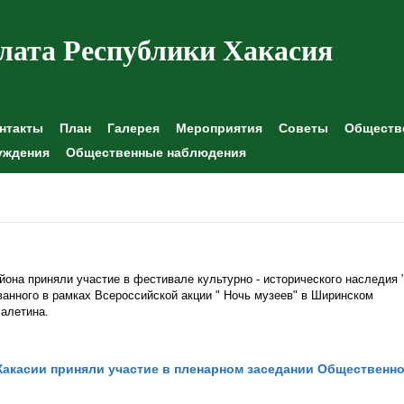
лата Республики Хакасия
нтакты
План
Галерея
Мероприятия
Советы
Обществе
уждения
Общественные наблюдения
она приняли участие в фестивале культурно - исторического наследия 
ванного в рамках Всероссийской акции " Ночь музеев" в Ширинском
Лалетина.
акасии приняли участие в пленарном заседании Общественн