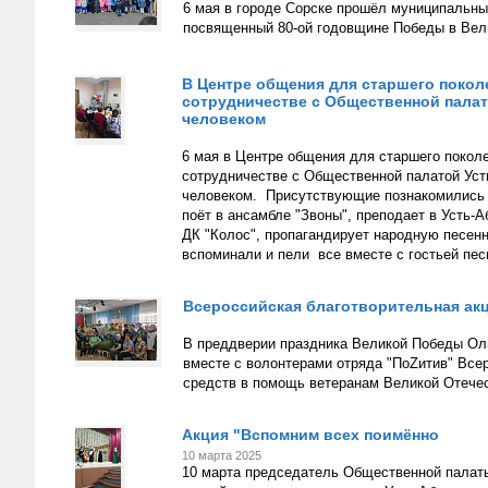
6 мая в городе Сорске прошёл муниципальн
посвященный 80-ой годовщине Победы в Вели
В Центре общения для старшего покол
сотрудничестве с Общественной палат
человеком
6 мая в Центре общения для старшего покол
сотрудничестве с Общественной палатой Уст
человеком. Присутствующие познакомились с
поёт в ансамбле "Звоны", преподает в Усть-
ДК "Колос", пропагандирует народную песенн
вспоминали и пели все вместе с гостьей пес
Всероссийская благотворительная акц
В преддверии праздника Великой Победы Оль
вместе с волонтерами отряда "ПоZитив" Все
средств в помощь ветеранам Великой Отечест
Акция "Вспомним всех поимённо
10 марта 2025
10 марта председатель Общественной палаты