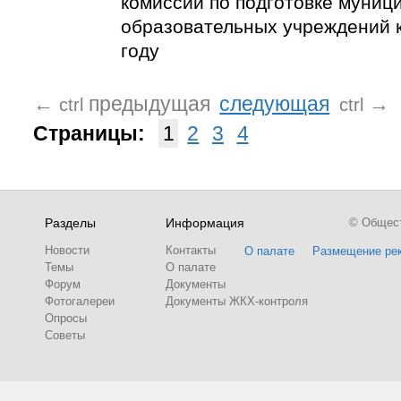
комиссии по подготовке муниц
образовательных учреждений 
году
←
предыдущая
следующая
→
ctrl
ctrl
Страницы:
1
2
3
4
Разделы
Информация
© Обществ
Новости
Контакты
О палате
Размещение ре
Темы
О палате
Форум
Документы
Фотогалереи
Документы ЖКХ-контроля
Опросы
Советы