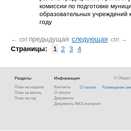
комиссии по подготовке муниц
образовательных учреждений 
году
←
предыдущая
следующая
→
ctrl
ctrl
Страницы:
1
2
3
4
Разделы
Информация
© Обществ
План на неделю
Контакты
О палате
Размещение ре
План на месяц
О палате
План на год
Документы
Документы ЖКХ-контроля