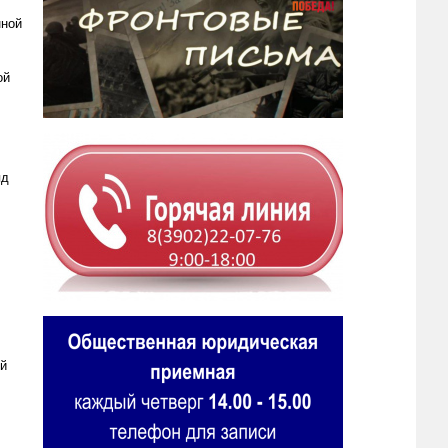
нной
ой
яд
ой