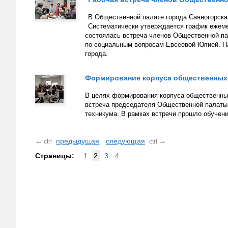
В Общественной палате города Саяногорска
Систематически утверждается график ежеме
состоялась встреча членов Общественной па
по социальным вопросам Евсеевой Юлией. На
города.
Формирование корпуса общественных
В целях формирования корпуса общественны
встреча председателя Общественной палаты
техникума. В рамках встречи прошло обучен
←
предыдущая
следующая
→
ctrl
ctrl
Страницы:
1
2
3
4