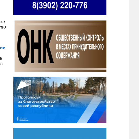
рск
ития
ции
а
го