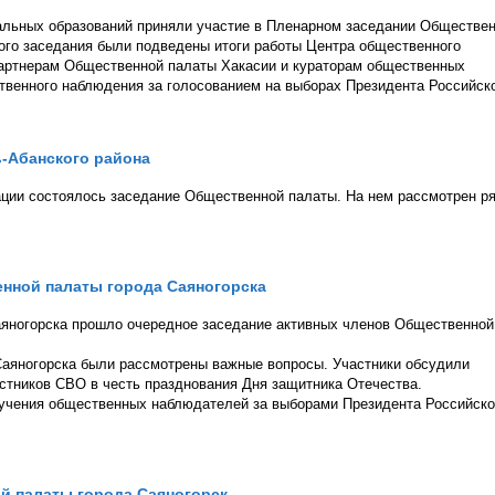
льных образований приняли участие в Пленарном заседании Обществе
ого заседания были подведены итоги работы Центра общественного
партнерам Общественной палаты Хакасии и кураторам общественных
твенного наблюдения за голосованием на выборах Президента Российск
-Абанского района
ции состоялось заседание Общественной палаты. На нем рассмотрен р
нной палаты города Саяногорска
аяногорска прошло очередное заседание активных членов Общественной
Саяногорска были рассмотрены важные вопросы. Участники обсудили
стников СВО в честь празднования Дня защитника Отечества.
бучения общественных наблюдателей за выборами Президента Российск
й палаты города Саяногорск