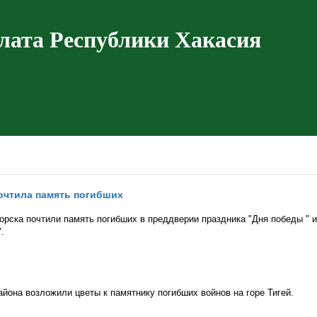
лата Республики Хакасия
очтила память погибших
рска почтили память погибших в преддверии праздника "Дня победы " и
.
йона возложили цветы к памятнику погибших войнов на горе Тигей.