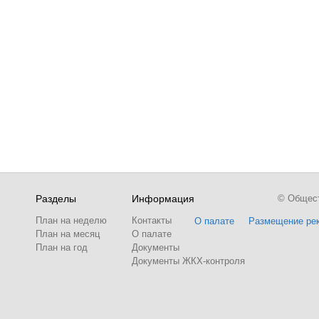
Разделы
Информация
© Обществ
План на неделю
Контакты
О палате
Размещение ре
План на месяц
О палате
План на год
Документы
Документы ЖКХ-контроля