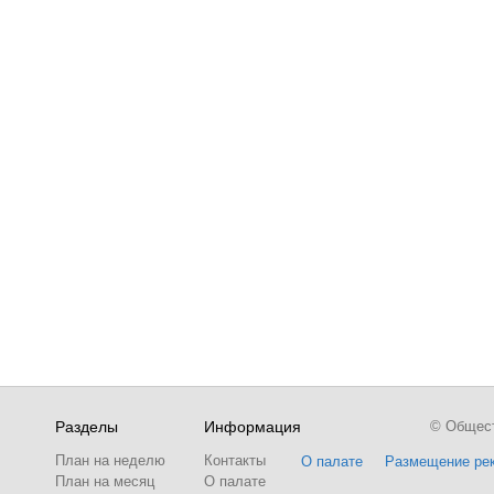
Разделы
Информация
© Обществ
План на неделю
Контакты
О палате
Размещение ре
План на месяц
О палате