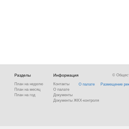
Разделы
Информация
© Обществ
План на неделю
Контакты
О палате
Размещение ре
План на месяц
О палате
План на год
Документы
Документы ЖКХ-контроля