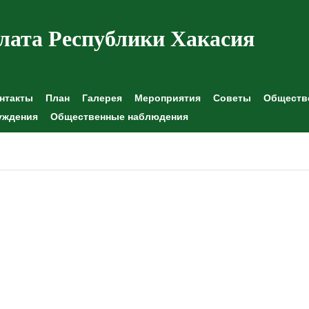
лата Республики Хакасия
нтакты
План
Галерея
Мероприятия
Советы
Обществе
уждения
Общественные наблюдения