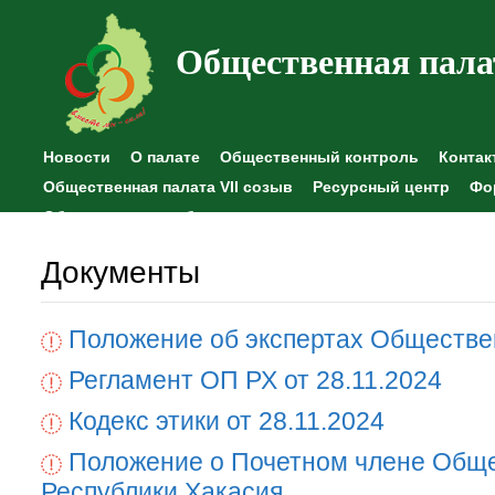
Общественная пала
Новости
О палате
Общественный контроль
Контак
Общественная палата VII созыв
Ресурсный центр
Фо
Общественные наблюдения
Документы
Положение об экспертах Обществе
Регламент ОП РХ от 28.11.2024
Кодекс этики от 28.11.2024
Положение о Почетном члене Общ
Республики Хакасия