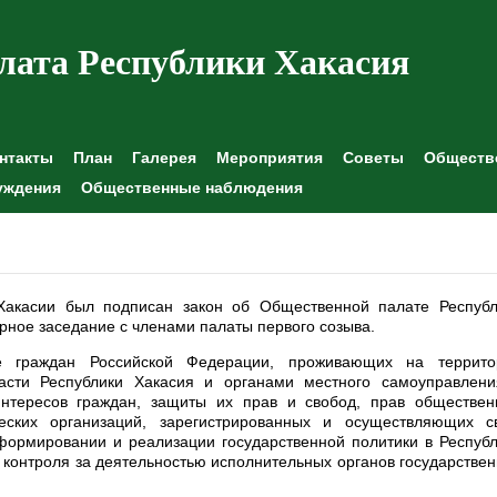
лата Республики Хакасия
нтакты
План
Галерея
Мероприятия
Советы
Обществе
уждения
Общественные наблюдения
Хакасии был подписан закон об Общественной палате Республ
арное заседание с членами палаты первого созыва.
ие граждан Российской Федерации, проживающих на террито
ласти Республики Хакасия и органами местного самоуправлени
интересов граждан, защиты их прав и свобод, прав обществен
еских организаций, зарегистрированных и осуществляющих с
 формировании и реализации государственной политики в Респуб
 контроля за деятельностью исполнительных органов государстве