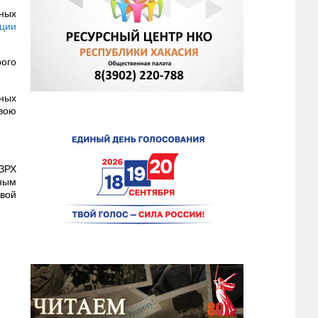
ных
уции
рого
ных
вою
-ЗРХ
вным
вой