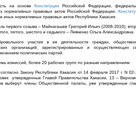
ость на основе
Конституции
Российской Федерации, федераль
ых нормативных правовых актов Российской Федерации,
Констит
 и иных нормативных правовых актов Республики Хакасия.
ь первого созыва – Майнагашев Григорий Ильич (2008-2010); вто
того, пятого, шестого и седьмого – Левченко Ольга Александровна.
ровольного участия в ее деятельности граждан, обществен
ских организаций, зарегистрированных и осуществляющих с
ключением политических партий.
емь комиссий, более 20 рабочих групп по разным направлениям.
согласно Закону Республики Хакасия от 14 февраля 2017 г. N 02
ловек утвержденные Главой Правительства Хакасии, 13 – Верхо
ов выберут члены Общественной палаты, уже утвержденные гла