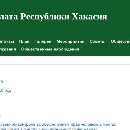
лата Республики Хакасия
нтакты
План
Галерея
Мероприятия
Советы
Обществе
уждения
Общественные наблюдения
19
18 год
.
ственном контроле за обеспечением прав человека в местах
ходящимся в местах принудительного содержания"