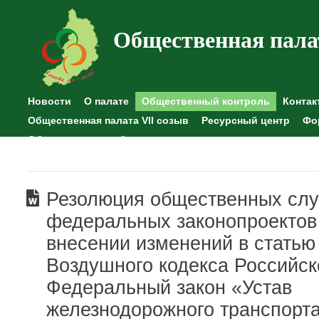
Общественная пала
Новости
О палате
Общественный контроль
Контак
Общественная палата VII созыв
Ресурсный центр
Фо
Общественные наблюдения
Резолюция общественных сл
федеральных законопроектов
внесении изменений в статью
Воздушного кодекса Российс
Федеральный закон «Устав
железнодорожного транспорт