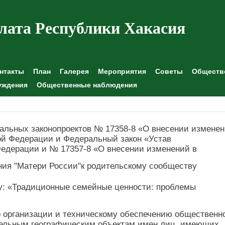
лата Республики Хакасия
нтакты
План
Галерея
Мероприятия
Советы
Обществе
уждения
Общественные наблюдения
льных законопроектов № 17358-8 «О внесении измене
ой Федерации и Федеральный закон «Устав
Федерации и № 17357-8 «О внесении изменений в
ия "Матери России"к родительскому сообществу
му: «Традиционные семейные ценности: проблемы
о организации и техническому обеспечению общественн
дельным географическим объектам имен лиц, имеющих