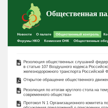
Общественная па
Новости
О палате
Общественный контроль
Ко
Форумы НКО
Комиссия ОНК
Общественные обс
Резолюция общественных слушаний федера
в статью 107 Воздушного кодекса Российск
железнодорожного транспорта Российской 
Открытое обращение общественного движен
Резолюция по итогам круглого стола на те
современного общества»
Протокол N 1 Организационного комитета п
обсуждения предложений о присвоении от