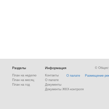
Разделы
Информация
© Обществ
План на неделю
Контакты
О палате
Размещение ре
План на месяц
О палате
План на год
Документы
Документы ЖКХ-контроля