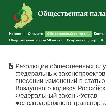
Общественная пала
Новости
О палате
Общественный контроль
Контак
Общественная палата VII созыв
Ресурсный центр
Фо
Общественные наблюдения
Резолюция общественных сл
федеральных законопроектов
внесении изменений в статью
Воздушного кодекса Российс
Федеральный закон «Устав
железнодорожного транспорт